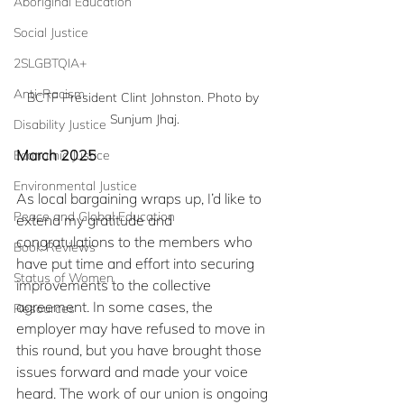
Aboriginal Education
Social Justice
2SLGBTQIA+
Anti-Racism
BCTF President Clint Johnston. Photo by 
Sunjum Jhaj.
Disability Justice
March 2025
Economic Justice
Environmental Justice
As local bargaining wraps up, I’d like to 
Peace and Global Education
extend my gratitude and 
congratulations to the members who 
Book Reviews
have put time and effort into securing 
Status of Women
improvements to the collective 
agreement. In some cases, the 
Resources
employer may have refused to move in 
this round, but you have brought those 
issues forward and made your voice 
heard. The work of our union is ongoing 