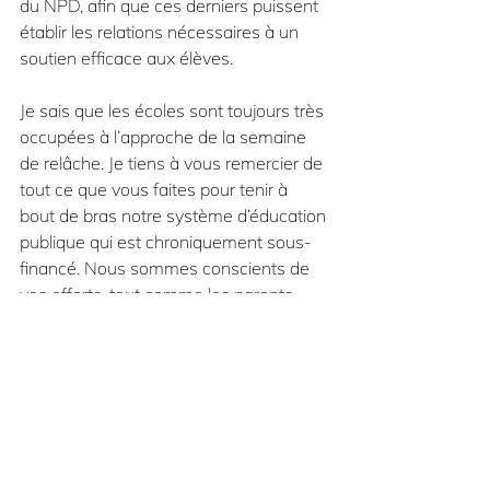
du NPD, afin que ces derniers puissent 
établir les relations nécessaires à un 
soutien efficace aux élèves.
Je sais que les écoles sont toujours très 
occupées à l’approche de la semaine 
de relâche. Je tiens à vous remercier de 
tout ce que vous faites pour tenir à 
bout de bras notre système d’éducation 
publique qui est chroniquement sous-
financé. Nous sommes conscients de 
vos efforts, tout comme les parents. 
J’espère que vous profiterez de la 
semaine de relâche pour bien vous 
reposer et pour prendre du temps avec 
vos proches; vous le méritez bien.
Solidairement,